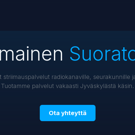
imainen
Suorato
striimauspalvelut radiokanaville, seurakunnille ja 
Tuotamme palvelut vakaasti Jyväskylästä käsin.
Ota yhteyttä