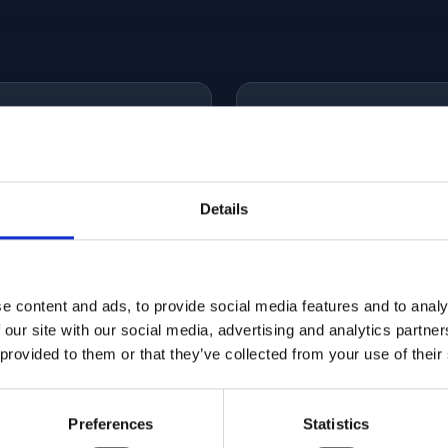
Konsultointi
Details
ville ja seurakunnille.
Autamme palvelun pystyt
ernetiin tai yhteistyössä
toteutuksessa. Tarjoamme
e content and ads, to provide social media features and to analy
 our site with our social media, advertising and analytics partn
 provided to them or that they’ve collected from your use of their
Preferences
Statistics