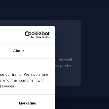
About
yksessä, laitevalinnoissa ja teknisessä
 myös kalustoa väliaikaisiin tarpeisiin.
se our traffic. We also share
ers who may combine it with
 services.
Marketing