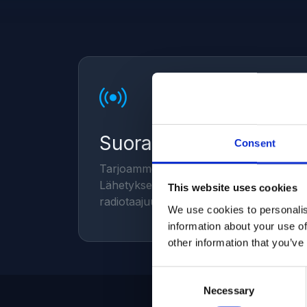
Suoratoistopalvelu
Consent
Tarjoamme suoratoistoratkaisut radiokana
Lähetykset voidaan striimata suoraan int
This website uses cookies
radiotaajuuksille.
We use cookies to personalis
information about your use of
other information that you’ve
Consent
Necessary
Selection